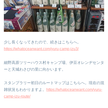
少し長くなってきたので、続きはこちらへ。
https://whatoceanwant.com/yuru-camp-izu3/
細野高原ツリーハウス村キャンプ場、伊豆オレンヂセンタ
ーと天城わさびの里に向かいます。
スタンプラリー初日のルートマップはこちらへ。現在の混
雑状況もわかりますよ。
https://whatoceanwant.com/yuru-
camp-izu-route/