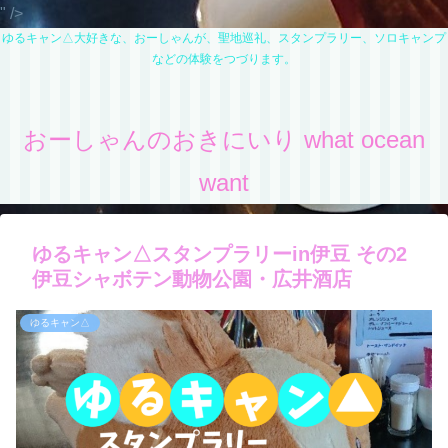
" />
ゆるキャン△大好きな、おーしゃんが、聖地巡礼、スタンプラリー、ソロキャンプ
などの体験をつづります。
おーしゃんのおきにいり what ocean
want
ゆるキャン△スタンプラリーin伊豆 その2
伊豆シャボテン動物公園・広井酒店
ゆるキャン△