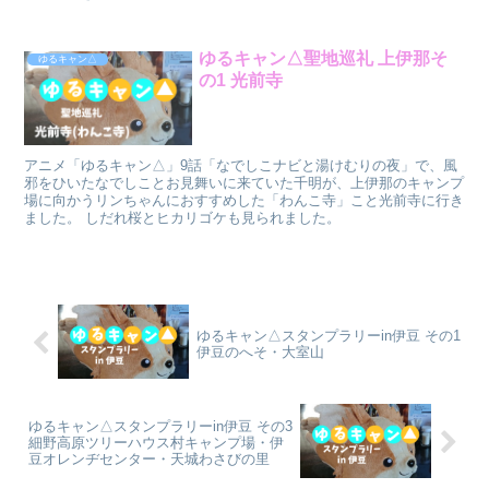
ゆるキャン△聖地巡礼 上伊那そ
ゆるキャン△
の1 光前寺
アニメ「ゆるキャン△」9話「なでしこナビと湯けむりの夜」で、風
邪をひいたなでしことお見舞いに来ていた千明が、上伊那のキャンプ
場に向かうリンちゃんにおすすめした「わんこ寺」こと光前寺に行き
ました。 しだれ桜とヒカリゴケも見られました。
ゆるキャン△スタンプラリーin伊豆 その1
伊豆のへそ・大室山
ゆるキャン△スタンプラリーin伊豆 その3
細野高原ツリーハウス村キャンプ場・伊
豆オレンヂセンター・天城わさびの里