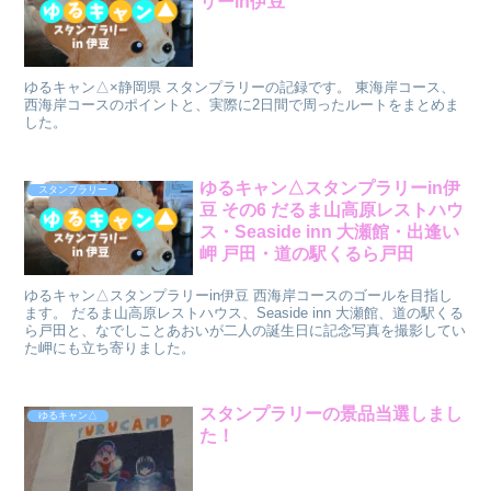
リーin伊豆
ゆるキャン△×静岡県 スタンプラリーの記録です。 東海岸コース、
西海岸コースのポイントと、実際に2日間で周ったルートをまとめま
した。
ゆるキャン△スタンプラリーin伊
スタンプラリー
豆 その6 だるま山高原レストハウ
ス・Seaside inn 大瀬館・出逢い
岬 戸田・道の駅くるら戸田
ゆるキャン△スタンプラリーin伊豆 西海岸コースのゴールを目指し
ます。 だるま山高原レストハウス、Seaside inn 大瀬館、道の駅くる
ら戸田と、なでしことあおいが二人の誕生日に記念写真を撮影してい
た岬にも立ち寄りました。
スタンプラリーの景品当選しまし
ゆるキャン△
た！