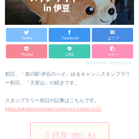
Twitter
Facebook
はてブ
Pocket
LINE
コピー
2022.04.16
2022.03.15
初日、「道の駅 伊豆のへそ」ゆるキャン△スタンプラリ
ー初日、「大室山」の続きです。
スタンプラリー初日の記事はこちらです。
https://whatoceanwant.com/yuru-camp-izu1/
目次