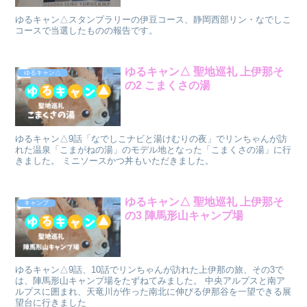
ゆるキャン△スタンプラリーの伊豆コース、静岡西部リン・なでしこ
コースで当選したものの報告です。
ゆるキャン△ 聖地巡礼 上伊那そ
ゆるキャン△
の2 こまくさの湯
ゆるキャン△9話「なでしこナビと湯けむりの夜」でリンちゃんが訪
れた温泉「こまがねの湯」のモデル地となった「こまくさの湯」に行
きました。 ミニソースかつ丼もいただきました。
ゆるキャン△ 聖地巡礼 上伊那そ
キャンプ
の3 陣馬形山キャンプ場
ゆるキャン△9話、10話でリンちゃんが訪れた上伊那の旅、その3で
は、陣馬形山キャンプ場をたずねてみました。 中央アルプスと南ア
ルプスに囲まれ、天竜川が作った南北に伸びる伊那谷を一望できる展
望台に行きました