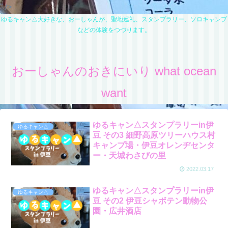
" />
ゆるキャン△大好きな、おーしゃんが、聖地巡礼、スタンプラリー、ソロキャンプ
などの体験をつづります。
おーしゃんのおきにいり what ocean
want
ゆるキャン△スタンプラリーin伊
ゆるキャン△
豆 その3 細野高原ツリーハウス村
キャンプ場・伊豆オレンヂセンタ
ー・天城わさびの里
2022.03.17
ゆるキャン△スタンプラリーin伊
ゆるキャン△
豆 その2 伊豆シャボテン動物公
園・広井酒店